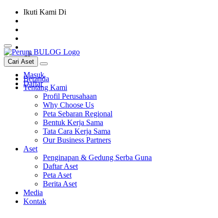
Ikuti Kami Di
Cari Aset
Masuk
Beranda
Daftar
Tentang Kami
Profil Perusahaan
Why Choose Us
Peta Sebaran Regional
Bentuk Kerja Sama
Tata Cara Kerja Sama
Our Business Partners
Aset
Penginapan & Gedung Serba Guna
Daftar Aset
Peta Aset
Berita Aset
Media
Kontak