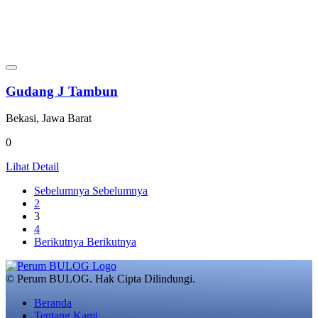
Gudang J Tambun
Bekasi, Jawa Barat
0
Lihat Detail
Sebelumnya
Sebelumnya
2
3
4
Berikutnya
Berikutnya
© Perum BULOG. Hak Cipta Dilindungi.
Beranda
Tentang Kami